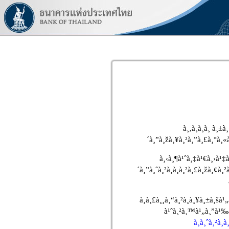
à¸‚à¸­à¸­à¸ à¸±
´à¸”à¸žà¸¥à¸²à¸”à¸£à¸°à¸«
à¸‹à¸¶à¹ˆà¸‡à¹€à¸›à¹‡
´à¸”à¸ˆà¸²à¸à¸à¸²à¸£à¸žà¸¢à
à¸à¸£à¸¸à¸“à¸²à¸à¸¥à¸±à¸
à¹ˆà¸²à¸™à¹„à¸”à¹‰à
à¸à¸ˆà¸²à¸